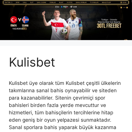
Kulisbet
Kulisbet üye olarak tüm Kulisbet çeşitli ülkelerin
takımlarına sanal bahis oynayabilir ve siteden
para kazanabilirler. Sitenin çevrimiçi spor
bahisleri birden fazla yerde mevcuttur ve
hizmetleri, tüm bahisçilerin tercihlerine hitap
eden geniş bir oyun yelpazesi sunmaktadır.
Sanal sporlara bahis yaparak büyük kazanma