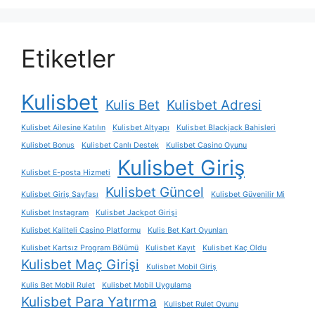
Etiketler
Kulisbet
Kulis Bet
Kulisbet Adresi
Kulisbet Ailesine Katılın
Kulisbet Altyapı
Kulisbet Blackjack Bahisleri
Kulisbet Bonus
Kulisbet Canlı Destek
Kulisbet Casino Oyunu
Kulisbet Giriş
Kulisbet E-posta Hizmeti
Kulisbet Güncel
Kulisbet Giriş Sayfası
Kulisbet Güvenilir Mi
Kulisbet Instagram
Kulisbet Jackpot Girişi
Kulisbet Kaliteli Casino Platformu
Kulis Bet Kart Oyunları
Kulisbet Kartsız Program Bölümü
Kulisbet Kayıt
Kulisbet Kaç Oldu
Kulisbet Maç Girişi
Kulisbet Mobil Giriş
Kulis Bet Mobil Rulet
Kulisbet Mobil Uygulama
Kulisbet Para Yatırma
Kulisbet Rulet Oyunu