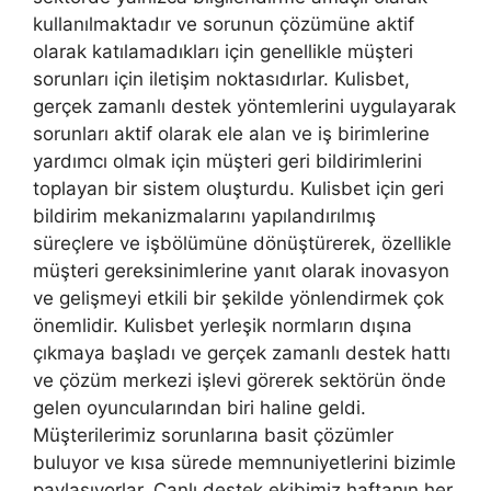
kullanılmaktadır ve sorunun çözümüne aktif
olarak katılamadıkları için genellikle müşteri
sorunları için iletişim noktasıdırlar. Kulisbet,
gerçek zamanlı destek yöntemlerini uygulayarak
sorunları aktif olarak ele alan ve iş birimlerine
yardımcı olmak için müşteri geri bildirimlerini
toplayan bir sistem oluşturdu. Kulisbet için geri
bildirim mekanizmalarını yapılandırılmış
süreçlere ve işbölümüne dönüştürerek, özellikle
müşteri gereksinimlerine yanıt olarak inovasyon
ve gelişmeyi etkili bir şekilde yönlendirmek çok
önemlidir. Kulisbet yerleşik normların dışına
çıkmaya başladı ve gerçek zamanlı destek hattı
ve çözüm merkezi işlevi görerek sektörün önde
gelen oyuncularından biri haline geldi.
Müşterilerimiz sorunlarına basit çözümler
buluyor ve kısa sürede memnuniyetlerini bizimle
paylaşıyorlar. Canlı destek ekibimiz haftanın her