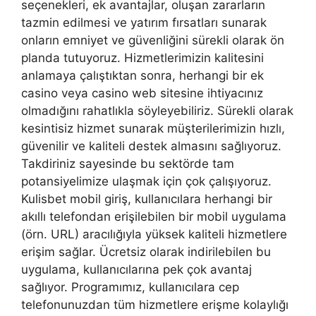
seçenekleri, ek avantajlar, oluşan zararların
tazmin edilmesi ve yatırım fırsatları sunarak
onların emniyet ve güvenliğini sürekli olarak ön
planda tutuyoruz. Hizmetlerimizin kalitesini
anlamaya çalıştıktan sonra, herhangi bir ek
casino veya casino web sitesine ihtiyacınız
olmadığını rahatlıkla söyleyebiliriz. Sürekli olarak
kesintisiz hizmet sunarak müşterilerimizin hızlı,
güvenilir ve kaliteli destek almasını sağlıyoruz.
Takdiriniz sayesinde bu sektörde tam
potansiyelimize ulaşmak için çok çalışıyoruz.
Kulisbet mobil giriş, kullanıcılara herhangi bir
akıllı telefondan erişilebilen bir mobil uygulama
(örn. URL) aracılığıyla yüksek kaliteli hizmetlere
erişim sağlar. Ücretsiz olarak indirilebilen bu
uygulama, kullanıcılarına pek çok avantaj
sağlıyor. Programımız, kullanıcılara cep
telefonunuzdan tüm hizmetlere erişme kolaylığı