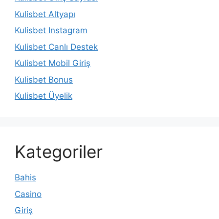
Kulisbet Altyapı
Kulisbet Instagram
Kulisbet Canlı Destek
Kulisbet Mobil Giriş
Kulisbet Bonus
Kulisbet Üyelik
Kategoriler
Bahis
Casino
Giriş