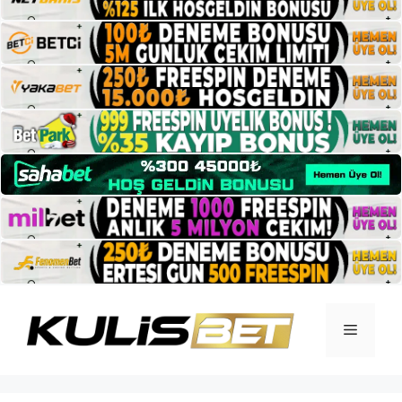
İçeriğe
atla
Menü