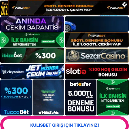
×
KULISBET GİRİŞ İÇİN TIKLAYINIZ!