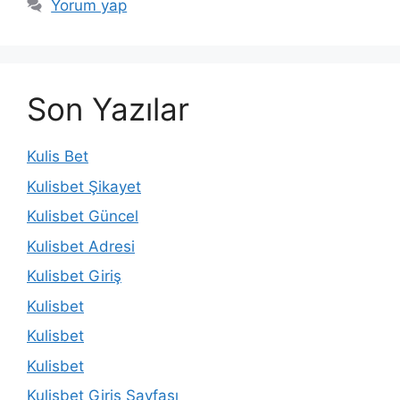
Yorum yap
Son Yazılar
Kulis Bet
Kulisbet Şikayet
Kulisbet Güncel
Kulisbet Adresi
Kulisbet Giriş
Kulisbet
Kulisbet
Kulisbet
Kulisbet Giriş Sayfası