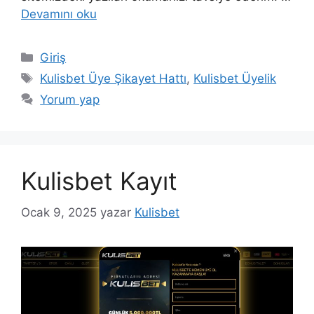
Devamını oku
Kategoriler
Giriş
Etiketler
Kulisbet Üye Şikayet Hattı
,
Kulisbet Üyelik
Yorum yap
Kulisbet Kayıt
Ocak 9, 2025
yazar
Kulisbet