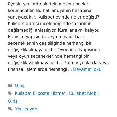
üyenin yeni adresindeki mevcut hakları
korunacaktır. Bu haklar üyenin hesabına
yansıyacaktır. Kulisbet evinde neler değişti?
Kulisbet adresi incelendiğinde tasarımın
değişmediği anlaşılıyor. Kurallar aynı kalıyor.
Bahis altyapısında veya mevcut bahis
seçeneklerinin çeşitliliğinde herhangi bir
değişiklik olmayacaktır. Oyunun altyapısında
veya oyun seçeneklerinde herhangi bir
değişiklik yapılmayacaktır. Promosyonlarda veya
finansal işlemlerde herhangi …
Devamını oku
Kategoriler
Giriş
Etiketler
Kulisbet E-posta Hizmeti
,
Kulisbet Mobil
Giriş
Yorum yap