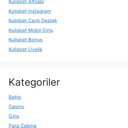
Kulisbet Altyapı
Kulisbet Instagram
Kulisbet Canlı Destek
Kulisbet Mobil Giriş
Kulisbet Bonus
Kulisbet Üyelik
Kategoriler
Bahis
Casino
Giriş
Para Çekme