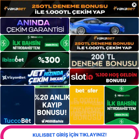
×
KULISBET GİRİŞ İÇİN TIKLAYINIZ!