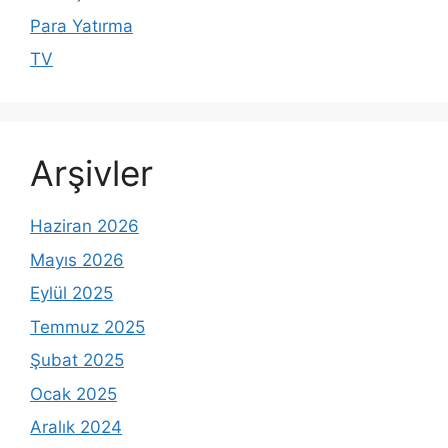
Para Yatırma
TV
Arşivler
Haziran 2026
Mayıs 2026
Eylül 2025
Temmuz 2025
Şubat 2025
Ocak 2025
Aralık 2024