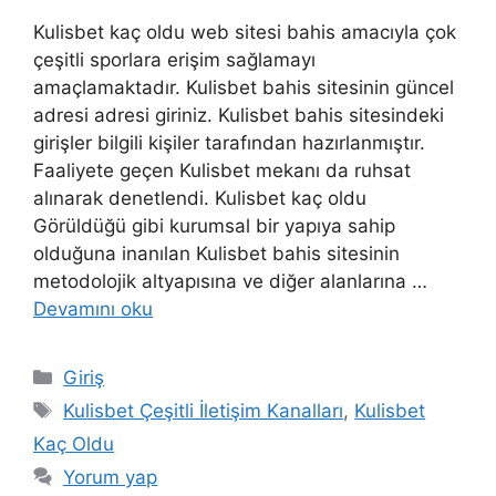
Kulisbet kaç oldu web sitesi bahis amacıyla çok
çeşitli sporlara erişim sağlamayı
amaçlamaktadır. Kulisbet bahis sitesinin güncel
adresi adresi giriniz. Kulisbet bahis sitesindeki
girişler bilgili kişiler tarafından hazırlanmıştır.
Faaliyete geçen Kulisbet mekanı da ruhsat
alınarak denetlendi. Kulisbet kaç oldu
Görüldüğü gibi kurumsal bir yapıya sahip
olduğuna inanılan Kulisbet bahis sitesinin
metodolojik altyapısına ve diğer alanlarına …
Devamını oku
Kategoriler
Giriş
Etiketler
Kulisbet Çeşitli İletişim Kanalları
,
Kulisbet
Kaç Oldu
Yorum yap