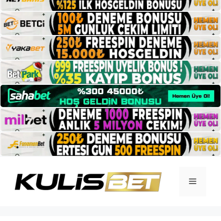
İçeriğe
atla
Menü