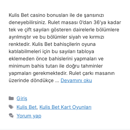
Kulis Bet casino bonusları ile de şansınızı
deneyebilirsiniz. Rulet masası 0’dan 36’ya kadar
tek ve çift sayıları gösteren dairelerle bölümlere
ayrılmıştır ve bu bölümler siyah ve kırmızı
renktedir. Kulis Bet bahisçilerin oyuna
katılabilmeleri için bu sayıları tabloya
eklemeden önce bahislerini yapmaları ve
minimum bahis tutarı ile doğru tahminler
yapmaları gerekmektedir. Rulet çarkı masanın
üzerinde döndükçe …
Devamını oku
Kategoriler
Giriş
Etiketler
Kulis Bet
,
Kulis Bet Kart Oyunları
Yorum yap