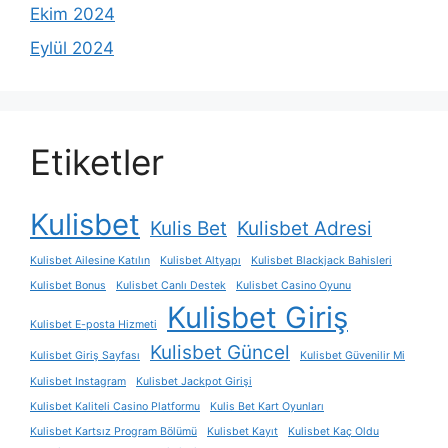
Ekim 2024
Eylül 2024
Etiketler
Kulisbet
Kulis Bet
Kulisbet Adresi
Kulisbet Ailesine Katılın
Kulisbet Altyapı
Kulisbet Blackjack Bahisleri
Kulisbet Bonus
Kulisbet Canlı Destek
Kulisbet Casino Oyunu
Kulisbet Giriş
Kulisbet E-posta Hizmeti
Kulisbet Güncel
Kulisbet Giriş Sayfası
Kulisbet Güvenilir Mi
Kulisbet Instagram
Kulisbet Jackpot Girişi
Kulisbet Kaliteli Casino Platformu
Kulis Bet Kart Oyunları
Kulisbet Kartsız Program Bölümü
Kulisbet Kayıt
Kulisbet Kaç Oldu