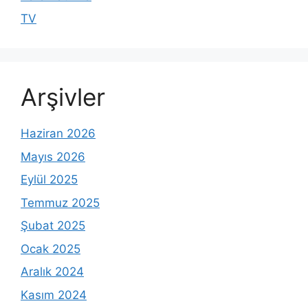
TV
Arşivler
Haziran 2026
Mayıs 2026
Eylül 2025
Temmuz 2025
Şubat 2025
Ocak 2025
Aralık 2024
Kasım 2024