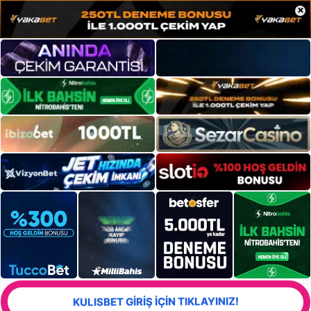
×
KULISBET GİRİŞ İÇİN TIKLAYINIZ!