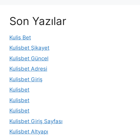
Son Yazılar
Kulis Bet
Kulisbet Şikayet
Kulisbet Güncel
Kulisbet Adresi
Kulisbet Giriş
Kulisbet
Kulisbet
Kulisbet
Kulisbet Giriş Sayfası
Kulisbet Altyapı