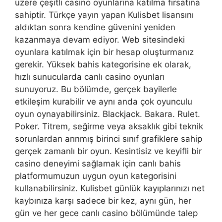
üzere çeşitli casino oyunlarına katılma fırsatına
sahiptir. Türkçe yayın yapan Kulisbet lisansını
aldıktan sonra kendine güvenini yeniden
kazanmaya devam ediyor. Web sitesindeki
oyunlara katılmak için bir hesap oluşturmanız
gerekir. Yüksek bahis kategorisine ek olarak,
hızlı sunucularda canlı casino oyunları
sunuyoruz. Bu bölümde, gerçek bayilerle
etkileşim kurabilir ve aynı anda çok oyunculu
oyun oynayabilirsiniz. Blackjack. Bakara. Rulet.
Poker. Titrem, seğirme veya aksaklık gibi teknik
sorunlardan arınmış birinci sınıf grafiklere sahip
gerçek zamanlı bir oyun. Kesintisiz ve keyifli bir
casino deneyimi sağlamak için canlı bahis
platformumuzun uygun oyun kategorisini
kullanabilirsiniz. Kulisbet günlük kayıplarınızı net
kaybınıza karşı sadece bir kez, aynı gün, her
gün ve her gece canlı casino bölümünde talep