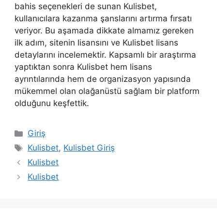
bahis seçenekleri de sunan Kulisbet,
kullanıcılara kazanma şanslarını artırma fırsatı
veriyor. Bu aşamada dikkate almamız gereken
ilk adım, sitenin lisansını ve Kulisbet lisans
detaylarını incelemektir. Kapsamlı bir araştırma
yaptıktan sonra Kulisbet hem lisans
ayrıntılarında hem de organizasyon yapısında
mükemmel olan olağanüstü sağlam bir platform
olduğunu keşfettik.
Kategoriler
Giriş
Etiketler
Kulisbet
,
Kulisbet Giriş
Kulisbet
Kulisbet