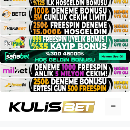
İçeriğe
atla
Menü