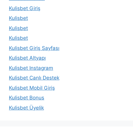
Kulisbet Giriş
Kulisbet
Kulisbet
Kulisbet
Kulisbet Giriş Sayfası
Kulisbet Altyapı
Kulisbet Instagram
Kulisbet Canlı Destek
Kulisbet Mobil Giriş
Kulisbet Bonus
Kulisbet Üyelik