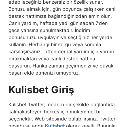
edebileceğiniz benzersiz bir özellik sunar.
Bonusu almak için, gün boyunca çalışırken canlı
destek hattımıza bağlandığınızdan emin olun.
Canlı yardım, haftada yedi gün sabah 7’den
gece yarısına sunulmaktadır. İndirim
bonusunuzu uygulayın ve seçtiğiniz her yerde
kullanın. Herhangi bir sorgu veya sorunla
karşılaşırsanız, lütfen derhal yardım için yorum
bırakmaktan veya canlı destek hattına
başvurun. Harika zaman geçirmenizi ve büyük
başarı elde etmenizi umuyoruz.
Kulisbet Giriş
Kulisbet Twitter, modern bir şekilde bağlantıda
kalmak isteyen herkes için mükemmel bir
seçenektir. Web sitesinde bulabilirsiniz. Twitter
hesabı şu anda
Kulisbet
olarak kayıtlı. Bununla