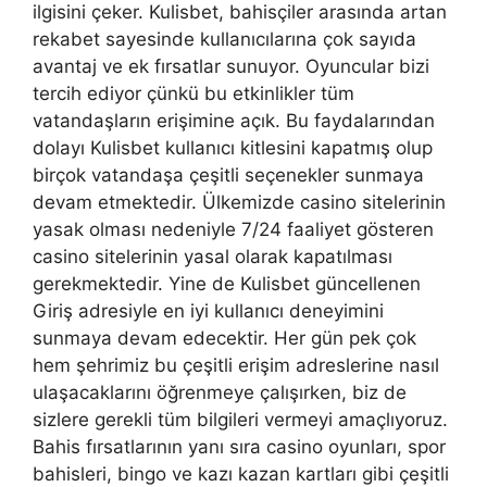
ilgisini çeker. Kulisbet, bahisçiler arasında artan
rekabet sayesinde kullanıcılarına çok sayıda
avantaj ve ek fırsatlar sunuyor. Oyuncular bizi
tercih ediyor çünkü bu etkinlikler tüm
vatandaşların erişimine açık. Bu faydalarından
dolayı Kulisbet kullanıcı kitlesini kapatmış olup
birçok vatandaşa çeşitli seçenekler sunmaya
devam etmektedir. Ülkemizde casino sitelerinin
yasak olması nedeniyle 7/24 faaliyet gösteren
casino sitelerinin yasal olarak kapatılması
gerekmektedir. Yine de Kulisbet güncellenen
Giriş adresiyle en iyi kullanıcı deneyimini
sunmaya devam edecektir. Her gün pek çok
hem şehrimiz bu çeşitli erişim adreslerine nasıl
ulaşacaklarını öğrenmeye çalışırken, biz de
sizlere gerekli tüm bilgileri vermeyi amaçlıyoruz.
Bahis fırsatlarının yanı sıra casino oyunları, spor
bahisleri, bingo ve kazı kazan kartları gibi çeşitli