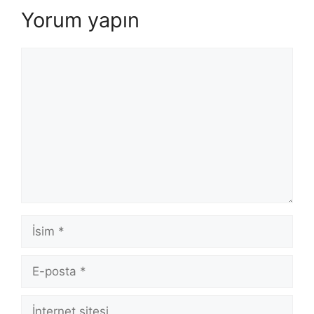
Yorum yapın
Yorum
İsim
E-
posta
İnternet