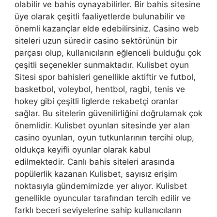
olabilir ve bahis oynayabilirler. Bir bahis sitesine
üye olarak çeşitli faaliyetlerde bulunabilir ve
önemli kazançlar elde edebilirsiniz. Casino web
siteleri uzun süredir casino sektörünün bir
parçası olup, kullanıcıların eğlenceli bulduğu çok
çeşitli seçenekler sunmaktadır. Kulisbet oyun
Sitesi spor bahisleri genellikle aktiftir ve futbol, ​​
basketbol, ​​voleybol, hentbol, ​​ragbi, tenis ve
hokey gibi çeşitli liglerde rekabetçi oranlar
sağlar. Bu sitelerin güvenilirliğini doğrulamak çok
önemlidir. Kulisbet oyunları sitesinde yer alan
casino oyunları, oyun tutkunlarının tercihi olup,
oldukça keyifli oyunlar olarak kabul
edilmektedir. Canlı bahis siteleri arasında
popülerlik kazanan Kulisbet, sayısız erişim
noktasıyla gündemimizde yer alıyor. Kulisbet
genellikle oyuncular tarafından tercih edilir ve
farklı beceri seviyelerine sahip kullanıcıların