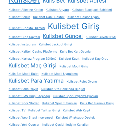
Kulis Bet
Kulisbet Adresi
Kulisbet Ailesine Katılın
Kulisbet Altyapı
Kulisbet Blackjack Bahisleri
Kulisbet Bonus
Kulisbet Canlı Destek
Kulisbet Casino Oyunu
Kulisbet Giriş
Kulisbet E-posta Hizmeti
Kulisbet Güncel
Kulisbet Giriş Sayfası
Kulisbet Güvenilir Mi
Kulisbet Instagram
Kulisbet Jackpot Girişi
Kulisbet Kaliteli Casino Platformu
Kulis Bet Kart Oyunları
Kulisbet Kartsız Program Bölümü
Kulisbet Kayıt
Kulisbet Kaç Oldu
Kulisbet Maç Girişi
Kulisbet Mobil Giriş
Kulis Bet Mobil Rulet
Kulisbet Mobil Uygulama
Kulisbet Para Yatırma
Kulisbet Rulet Oyunu
Kulisbet Sanal Yayın
Kulisbet Site Hakkında Bilgiler
Kulisbet SMS Giriş Seçeneği
Kulisbet Spor Organizasyonları
Kulisbet Spor Slotları
Kulisbet Spor Tutkunları
Kulis Bet Turnuva Girişi
Kulisbet TV
Kulisbet Twitter Girişi
Kulisbet Web Kayıt
Kulisbet Web Sitesi İncelemesi
Kulisbet Whatsapp Destek
Kulisbet Yeni Oyunlar
Kulisbet Çeşitli İletişim Kanalları