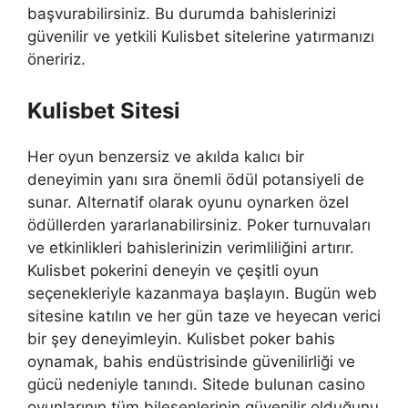
başvurabilirsiniz. Bu durumda bahislerinizi
güvenilir ve yetkili Kulisbet sitelerine yatırmanızı
öneririz.
Kulisbet Sitesi
Her oyun benzersiz ve akılda kalıcı bir
deneyimin yanı sıra önemli ödül potansiyeli de
sunar. Alternatif olarak oyunu oynarken özel
ödüllerden yararlanabilirsiniz. Poker turnuvaları
ve etkinlikleri bahislerinizin verimliliğini artırır.
Kulisbet pokerini deneyin ve çeşitli oyun
seçenekleriyle kazanmaya başlayın. Bugün web
sitesine katılın ve her gün taze ve heyecan verici
bir şey deneyimleyin. Kulisbet poker bahis
oynamak, bahis endüstrisinde güvenilirliği ve
gücü nedeniyle tanındı. Sitede bulunan casino
oyunlarının tüm bileşenlerinin güvenilir olduğunu