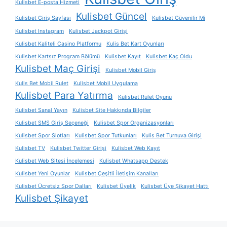
Kulisbet E-posta Hizmeti
Kulisbet Güncel
Kulisbet Giriş Sayfası
Kulisbet Güvenilir Mi
Kulisbet Instagram
Kulisbet Jackpot Girişi
Kulisbet Kaliteli Casino Platformu
Kulis Bet Kart Oyunları
Kulisbet Kartsız Program Bölümü
Kulisbet Kayıt
Kulisbet Kaç Oldu
Kulisbet Maç Girişi
Kulisbet Mobil Giriş
Kulis Bet Mobil Rulet
Kulisbet Mobil Uygulama
Kulisbet Para Yatırma
Kulisbet Rulet Oyunu
Kulisbet Sanal Yayın
Kulisbet Site Hakkında Bilgiler
Kulisbet SMS Giriş Seçeneği
Kulisbet Spor Organizasyonları
Kulisbet Spor Slotları
Kulisbet Spor Tutkunları
Kulis Bet Turnuva Girişi
Kulisbet TV
Kulisbet Twitter Girişi
Kulisbet Web Kayıt
Kulisbet Web Sitesi İncelemesi
Kulisbet Whatsapp Destek
Kulisbet Yeni Oyunlar
Kulisbet Çeşitli İletişim Kanalları
Kulisbet Ücretsiz Spor Dalları
Kulisbet Üyelik
Kulisbet Üye Şikayet Hattı
Kulisbet Şikayet