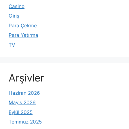
Casino
Giriş
Para Çekme
Para Yatırma
TV
Arşivler
Haziran 2026
Mayıs 2026
Eylül 2025
Temmuz 2025