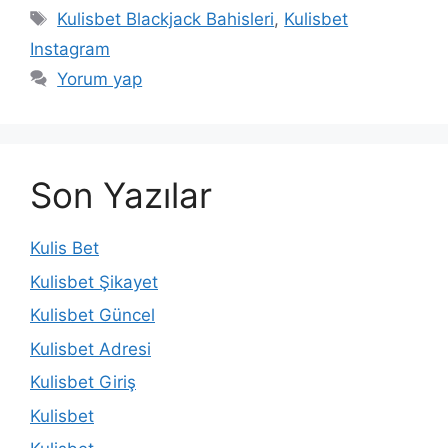
Etiketler
Kulisbet Blackjack Bahisleri
,
Kulisbet
Instagram
Yorum yap
Son Yazılar
Kulis Bet
Kulisbet Şikayet
Kulisbet Güncel
Kulisbet Adresi
Kulisbet Giriş
Kulisbet