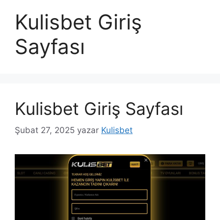
Kulisbet Giriş
Sayfası
Kulisbet Giriş Sayfası
Şubat 27, 2025
yazar
Kulisbet