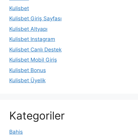
Kulisbet
Kulisbet Giriş Sayfası
Kulisbet Altyapı
Kulisbet Instagram
Kulisbet Canlı Destek
Kulisbet Mobil Giriş
Kulisbet Bonus
Kulisbet Üyelik
Kategoriler
Bahis