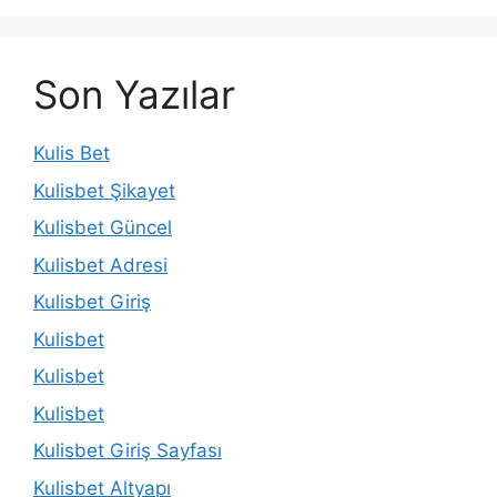
Son Yazılar
Kulis Bet
Kulisbet Şikayet
Kulisbet Güncel
Kulisbet Adresi
Kulisbet Giriş
Kulisbet
Kulisbet
Kulisbet
Kulisbet Giriş Sayfası
Kulisbet Altyapı