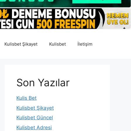
Kulisbet Şikayet
Kulisbet
İletişim
Son Yazılar
Kulis Bet
Kulisbet Şikayet
Kulisbet Güncel
Kulisbet Adresi