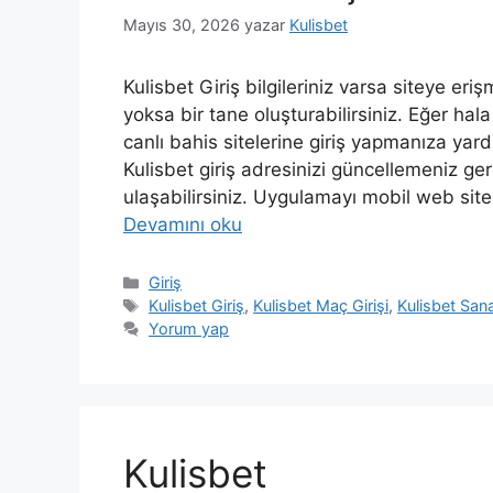
Mayıs 30, 2026
yazar
Kulisbet
Kulisbet Giriş bilgileriniz varsa siteye erişm
yoksa bir tane oluşturabilirsiniz. Eğer hala
canlı bahis sitelerine giriş yapmanıza yard
Kulisbet giriş adresinizi güncellemeniz g
ulaşabilirsiniz. Uygulamayı mobil web site
Devamını oku
Kategoriler
Giriş
Etiketler
Kulisbet Giriş
,
Kulisbet Maç Girişi
,
Kulisbet Sana
Yorum yap
Kulisbet