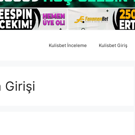
Kulisbet İnceleme
Kulisbet Giriş
 Girişi