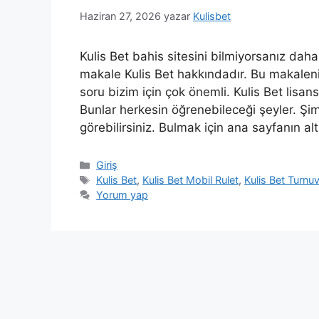
Haziran 27, 2026
yazar
Kulisbet
Kulis Bet bahis sitesini bilmiyorsanız dah
makale Kulis Bet hakkındadır. Bu makaleni
soru bizim için çok önemli. Kulis Bet lisans 
Bunlar herkesin öğrenebileceği şeyler. Şim
görebilirsiniz. Bulmak için ana sayfanın a
Kategoriler
Giriş
Etiketler
Kulis Bet
,
Kulis Bet Mobil Rulet
,
Kulis Bet Turnuv
Yorum yap