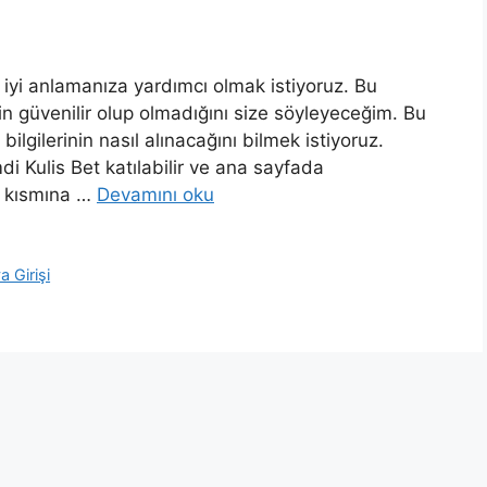
a iyi anlamanıza yardımcı olmak istiyoruz. Bu
n güvenilir olup olmadığını size söyleyeceğim. Bu
bilgilerinin nasıl alınacağını bilmek istiyoruz.
di Kulis Bet katılabilir ve ana sayfada
lt kısmına …
Devamını oku
a Girişi