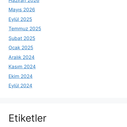
Haziran 2026
Mayıs 2026
Eylül 2025
Temmuz 2025
Şubat 2025
Ocak 2025
Aralık 2024
Kasım 2024
Ekim 2024
Eylül 2024
Etiketler