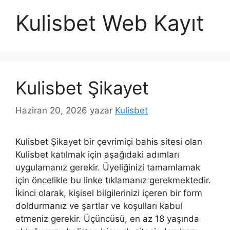
Kulisbet Web Kayıt
Kulisbet Şikayet
Haziran 20, 2026
yazar
Kulisbet
Kulisbet Şikayet bir çevrimiçi bahis sitesi olan
Kulisbet katılmak için aşağıdaki adımları
uygulamanız gerekir. Üyeliğinizi tamamlamak
için öncelikle bu linke tıklamanız gerekmektedir.
İkinci olarak, kişisel bilgilerinizi içeren bir form
doldurmanız ve şartlar ve koşulları kabul
etmeniz gerekir. Üçüncüsü, en az 18 yaşında