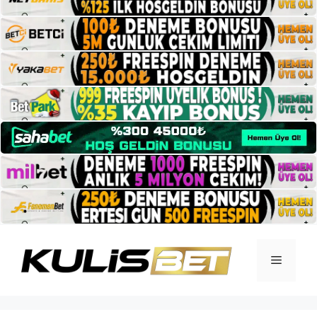
İçeriğe
atla
Menü