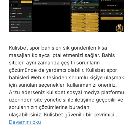
Kulisbet spor bahisleri sık gönderilen kısa
mesajları kolayca iptal etmenizi sağlar. Bahis
siteleri aynı zamanda çeşitli sorunların
çözümünde de yardımcı olabilir. Kulisbet spor
bahisleri Web sitesinden sorumlu kişiye ulaşmak
için sunulan seçenekleri kullanmanızı öneririz.
Arzu ederseniz Kulisbet sosyal medya platformu
üzerinden site yöneticisi ile iletişime geçebilir ve
sorularınızın çözümlerine buradan
ulaşabilirsiniz. Kulisbet güvenilir bir çevrimiçi …
Devamını oku