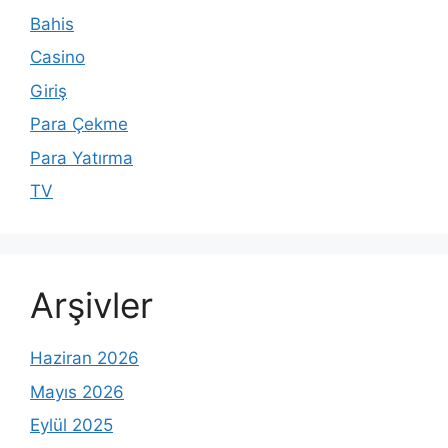
Bahis
Casino
Giriş
Para Çekme
Para Yatırma
TV
Arşivler
Haziran 2026
Mayıs 2026
Eylül 2025