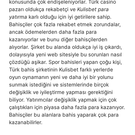
konusunda çok endişeleniyorlar. Türk casino
pazarı oldukça rekabetçi ve
Kulisbet para
yatırma
karlı olduğu için iyi getirilere sahip.
Bahisçiler çok fazla rekabet etmek zorundalar,
ancak ödemelerden daha fazla para
kazanıyorlar ve bunu diğer bahisçilerden
alıyorlar. Şirket bu alanda oldukça iyi iş çıkardı,
dolayısıyla yeni web sitesiyle bu sorunları nasıl
çözdüğü aşikar. Spor bahisleri yapan çoğu kişi,
Türk bahis şirketinin Kulisbet farklı yerlerde
oyun oynamanın yeni ve daha iyi bir yolunu
sunmak istediğini ve sistemlerinde birçok
değişiklik ve iyileştirme yapması gerektiğini
biliyor. Yatırımcılar değişiklik yapmak için çok
çalıştıkları için piyasa daha fazla para kazanıyor.
Bahisçiler bu alanlara bahis yaparak çok para
kazanabilirler.