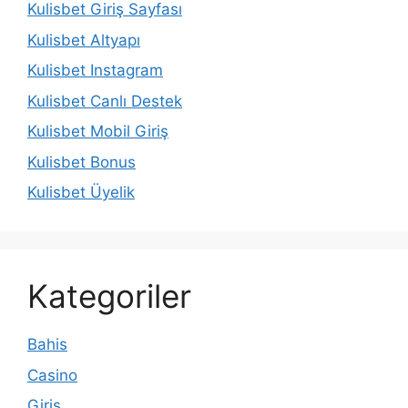
Kulisbet Giriş Sayfası
Kulisbet Altyapı
Kulisbet Instagram
Kulisbet Canlı Destek
Kulisbet Mobil Giriş
Kulisbet Bonus
Kulisbet Üyelik
Kategoriler
Bahis
Casino
Giriş