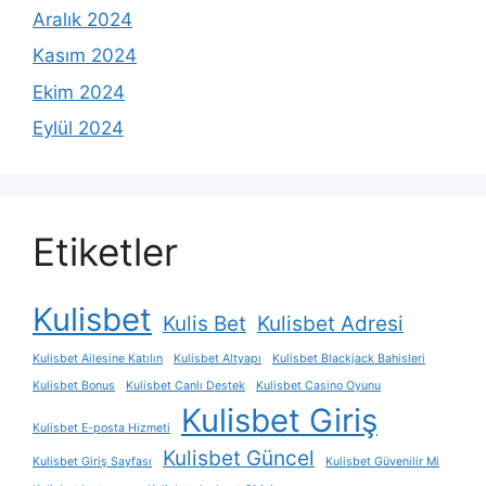
Aralık 2024
Kasım 2024
Ekim 2024
Eylül 2024
Etiketler
Kulisbet
Kulis Bet
Kulisbet Adresi
Kulisbet Ailesine Katılın
Kulisbet Altyapı
Kulisbet Blackjack Bahisleri
Kulisbet Bonus
Kulisbet Canlı Destek
Kulisbet Casino Oyunu
Kulisbet Giriş
Kulisbet E-posta Hizmeti
Kulisbet Güncel
Kulisbet Giriş Sayfası
Kulisbet Güvenilir Mi