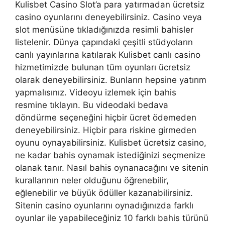
Kulisbet Casino Slot’a para yatırmadan ücretsiz
casino oyunlarını deneyebilirsiniz. Casino veya
slot menüsüne tıkladığınızda resimli bahisler
listelenir. Dünya çapındaki çeşitli stüdyoların
canlı yayınlarına katılarak Kulisbet canlı casino
hizmetimizde bulunan tüm oyunları ücretsiz
olarak deneyebilirsiniz. Bunların hepsine yatırım
yapmalısınız. Videoyu izlemek için bahis
resmine tıklayın. Bu videodaki bedava
döndürme seçeneğini hiçbir ücret ödemeden
deneyebilirsiniz. Hiçbir para riskine girmeden
oyunu oynayabilirsiniz. Kulisbet ücretsiz casino,
ne kadar bahis oynamak istediğinizi seçmenize
olanak tanır. Nasıl bahis oynanacağını ve sitenin
kurallarının neler olduğunu öğrenebilir,
eğlenebilir ve büyük ödüller kazanabilirsiniz.
Sitenin casino oyunlarını oynadığınızda farklı
oyunlar ile yapabileceğiniz 10 farklı bahis türünü