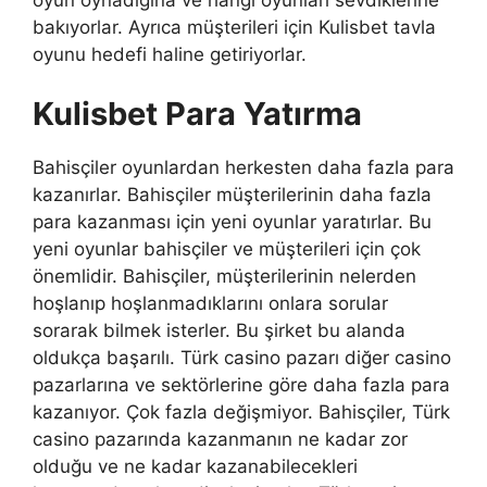
bakıyorlar. Ayrıca müşterileri için Kulisbet tavla
oyunu hedefi haline getiriyorlar.
Kulisbet Para Yatırma
Bahisçiler oyunlardan herkesten daha fazla para
kazanırlar. Bahisçiler müşterilerinin daha fazla
para kazanması için yeni oyunlar yaratırlar. Bu
yeni oyunlar bahisçiler ve müşterileri için çok
önemlidir. Bahisçiler, müşterilerinin nelerden
hoşlanıp hoşlanmadıklarını onlara sorular
sorarak bilmek isterler. Bu şirket bu alanda
oldukça başarılı. Türk casino pazarı diğer casino
pazarlarına ve sektörlerine göre daha fazla para
kazanıyor. Çok fazla değişmiyor. Bahisçiler, Türk
casino pazarında kazanmanın ne kadar zor
olduğu ve ne kadar kazanabilecekleri