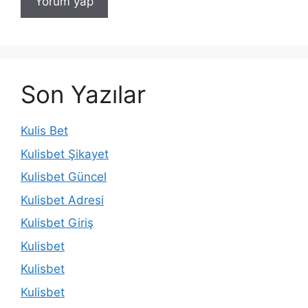
Son Yazılar
Kulis Bet
Kulisbet Şikayet
Kulisbet Güncel
Kulisbet Adresi
Kulisbet Giriş
Kulisbet
Kulisbet
Kulisbet