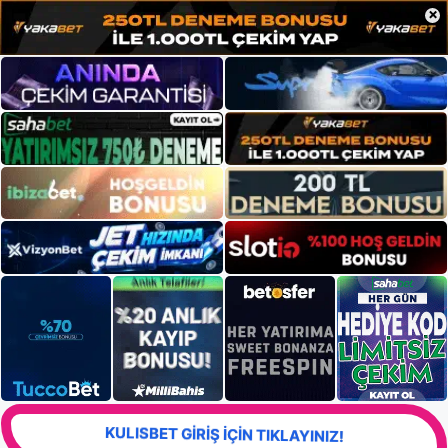
×
KULISBET GİRİŞ İÇİN TIKLAYINIZ!