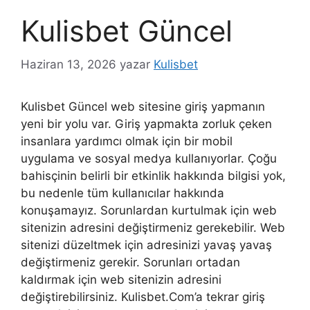
Kulisbet Güncel
Haziran 13, 2026
yazar
Kulisbet
Kulisbet Güncel web sitesine giriş yapmanın
yeni bir yolu var. Giriş yapmakta zorluk çeken
insanlara yardımcı olmak için bir mobil
uygulama ve sosyal medya kullanıyorlar. Çoğu
bahisçinin belirli bir etkinlik hakkında bilgisi yok,
bu nedenle tüm kullanıcılar hakkında
konuşamayız. Sorunlardan kurtulmak için web
sitenizin adresini değiştirmeniz gerekebilir. Web
sitenizi düzeltmek için adresinizi yavaş yavaş
değiştirmeniz gerekir. Sorunları ortadan
kaldırmak için web sitenizin adresini
değiştirebilirsiniz. Kulisbet.Com’a tekrar giriş