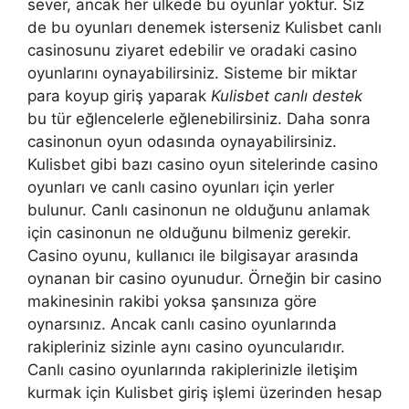
sever, ancak her ülkede bu oyunlar yoktur. Siz
de bu oyunları denemek isterseniz Kulisbet canlı
casinosunu ziyaret edebilir ve oradaki casino
oyunlarını oynayabilirsiniz. Sisteme bir miktar
para koyup giriş yaparak
Kulisbet canlı destek
bu tür eğlencelerle eğlenebilirsiniz. Daha sonra
casinonun oyun odasında oynayabilirsiniz.
Kulisbet gibi bazı casino oyun sitelerinde casino
oyunları ve canlı casino oyunları için yerler
bulunur. Canlı casinonun ne olduğunu anlamak
için casinonun ne olduğunu bilmeniz gerekir.
Casino oyunu, kullanıcı ile bilgisayar arasında
oynanan bir casino oyunudur. Örneğin bir casino
makinesinin rakibi yoksa şansınıza göre
oynarsınız. Ancak canlı casino oyunlarında
rakipleriniz sizinle aynı casino oyuncularıdır.
Canlı casino oyunlarında rakiplerinizle iletişim
kurmak için Kulisbet giriş işlemi üzerinden hesap