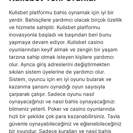
Kulisbet platformu bahis oynamak için iyi bir
yerdir. Bahisçilere yardımcı olacak birçok özellik
ve hizmete sahiptir. Kulisbet platformu
inovasyonla başladı ve başından beri bunu
yapmaya devam ediyor. Kulisbet casino
oyunlarından keyif almak ve zengin bir yaşam
tarzına sahip olmak isteyen kişilere yardımcı
olur. Ayrıca giriş adreslerini değiştirmekten
sıkılan sistem üyelerine de yardımcı olur.
Sistem, oyuncu için en iyi oyunu bularak ve
kazanma şansını oynadığı oyun sayısıyla
çarparak çalışır. Sadece oyunu nasıl
oynayacağınızı ve nasıl bahis oynayacağınızı
bilmeniz yeterli. Poker ve casino oyunlarında
hızlı bir şekilde çok para kazanabilirsiniz. Tavla
güvenle oynayabileceğiniz ve eğlenebileceğiniz
bir oyundur. Sadece kuralları ve nasıl bahis