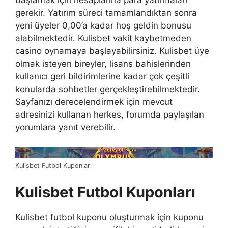
gerekir. Yatırım süreci tamamlandıktan sonra
yeni üyeler 0,00’a kadar hoş geldin bonusu
alabilmektedir. Kulisbet vakit kaybetmeden
casino oynamaya başlayabilirsiniz. Kulisbet üye
olmak isteyen bireyler, lisans bahislerinden
kullanıcı geri bildirimlerine kadar çok çeşitli
konularda sohbetler gerçekleştirebilmektedir.
Sayfanızı derecelendirmek için mevcut
adresinizi kullanan herkes, forumda paylaşılan
yorumlara yanıt verebilir.
Kulisbet Futbol Kuponları
Kulisbet Futbol Kuponları
Kulisbet futbol kuponu oluşturmak için kuponu