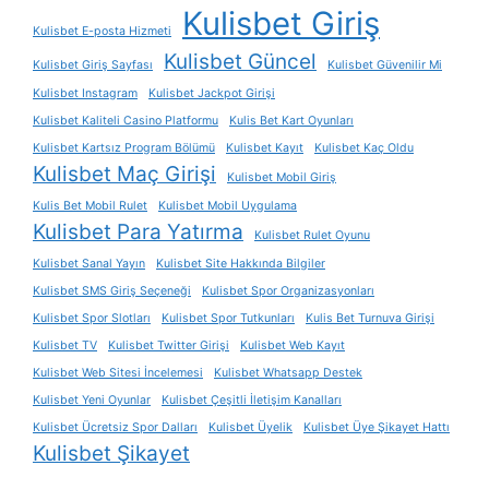
Kulisbet Giriş
Kulisbet E-posta Hizmeti
Kulisbet Güncel
Kulisbet Giriş Sayfası
Kulisbet Güvenilir Mi
Kulisbet Instagram
Kulisbet Jackpot Girişi
Kulisbet Kaliteli Casino Platformu
Kulis Bet Kart Oyunları
Kulisbet Kartsız Program Bölümü
Kulisbet Kayıt
Kulisbet Kaç Oldu
Kulisbet Maç Girişi
Kulisbet Mobil Giriş
Kulis Bet Mobil Rulet
Kulisbet Mobil Uygulama
Kulisbet Para Yatırma
Kulisbet Rulet Oyunu
Kulisbet Sanal Yayın
Kulisbet Site Hakkında Bilgiler
Kulisbet SMS Giriş Seçeneği
Kulisbet Spor Organizasyonları
Kulisbet Spor Slotları
Kulisbet Spor Tutkunları
Kulis Bet Turnuva Girişi
Kulisbet TV
Kulisbet Twitter Girişi
Kulisbet Web Kayıt
Kulisbet Web Sitesi İncelemesi
Kulisbet Whatsapp Destek
Kulisbet Yeni Oyunlar
Kulisbet Çeşitli İletişim Kanalları
Kulisbet Ücretsiz Spor Dalları
Kulisbet Üyelik
Kulisbet Üye Şikayet Hattı
Kulisbet Şikayet