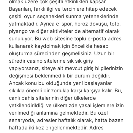
olmak üzere çok çeşitli etkinlikleri kapsar.
Başarıları, farklı ilgi ve tercihlere hitap edecek
çeşitli oyun seçenekleri sunma yeteneklerinde
yatmaktadır. Ayrıca e-spor, horoz dövüşü, toto,
piyango ve diğer aktiviteler de alternatif olarak
sunuluyor. Bu web sitesine toplu e-posta adresi
kullanarak kaydolmak için öncelikle hesap
oluşturma sürecinden geçmelisiniz. Uzun bir
süredir casino sitelerine sık sık giriş
yapıyorsanız, siteye ait mevcut giriş bilgilerinizin
değişmesi beklenmedik bir durum değildir.
Ancak konu bu olduğunda yeni başlayanlar
sıklıkla önemli bir zorlukla karşı karşıya kalır. Bu,
canlı bahis sitelerinin diğer ülkelerde
yetkilendirildiği ve ülkemizde yasal işlemlere izin
verilmediği anlamına gelmektedir. Bu özel
senaryoda, adresler haftalık olarak, hatta bazen
haftada iki kez engellenmektedir. Adres