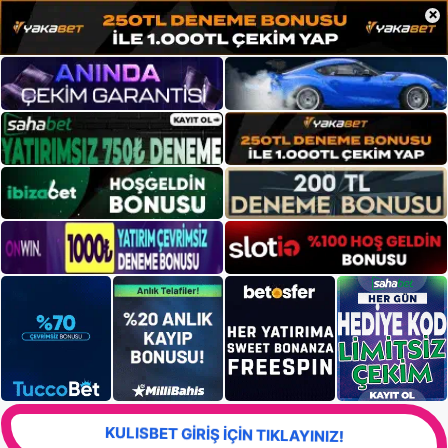
×
KULISBET GİRİŞ İÇİN TIKLAYINIZ!