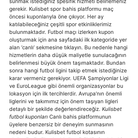
sunmak istediğiniz spesifik hizmeti belirlemeniz
gerekir. Kulisbet spor bahis platformu maç
öncesi kuponlarıyla öne çıkıyor. Her ay
katılabileceğiniz çeşitli spor etkinliklerimiz
bulunmaktadır. Futbol maçı izlerken kupon
oluşturmak için ana sayfadaki ilk kategoride yer
alan ‘canlı’ sekmesine tıklayın. Bu nedenle hangi
hizmetlerin daha düşük maliyetle sunulacağının
belirlenmesi büyük önem taşımaktadır. Bundan
sonra hangi futbol ligini takip etmek istediğinize
karar vermeniz gerekiyor. UEFA Şampiyonlar Ligi
ve EuroLeague gibi önemli organizasyonlar bu
lokasyon için ilk tercihlerdir. Avrupa’nın önemli
liglerini ve takımımız için önem taşıyan ligleri
detaylı bir şekilde değerlendireceğiz.
Kulisbet
futbol kuponları
Canlı bahis platformunun
üyelere benzersiz bir deneyim sunmasının
nedeni budur. Kulisbet futbol kotasının