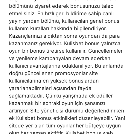
bölümünü ziyaret ederek bonusunuzu talep
etmelisiniz. En hızlı geri bildirime sahip canlı
yayın yardım bölümü, kullanıcıları genel bonus
kullanım kuralları hakkında bilgilendiriyor.
Kazançlarınızı aldıktan sonra oyundan da para
kazanmanız gerekiyor. Kulisbet bonus yalnızca
oyun bir bonus üretirse kullanılır. Güncellemeler
ve yenileme kampanyaları devam ederken
kullanıcı avantajlarına odaklanılıyor. Bu anlamda
doğru güncellenen promosyonlar site
kullanıcılarına en yüksek bonuslardan
yararlanabilmeleri açısından fayda
sağlamaktadır. Çünkü yarışmada ek ödüller
kazanmak bir sonraki oyun için şansınızı
artırıyor. Site yöneticisi durumu değerlendirirken
ek Kulisbet bonus etkinlikleri düzenleyebilir. Yani
sitede yer alan tüm oyunlar her bütçeye uygun
olup her zaman aktiftir. Kulisbet bonus web