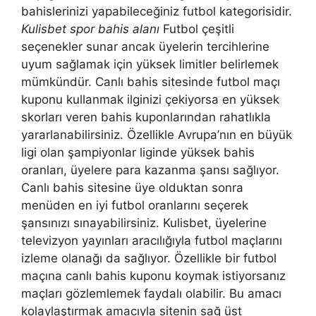
bahislerinizi yapabileceğiniz futbol kategorisidir.
Kulisbet spor bahis alanı
Futbol çeşitli
seçenekler sunar ancak üyelerin tercihlerine
uyum sağlamak için yüksek limitler belirlemek
mümkündür. Canlı bahis sitesinde futbol maçı
kuponu kullanmak ilginizi çekiyorsa en yüksek
skorları veren bahis kuponlarından rahatlıkla
yararlanabilirsiniz. Özellikle Avrupa’nın en büyük
ligi olan şampiyonlar liginde yüksek bahis
oranları, üyelere para kazanma şansı sağlıyor.
Canlı bahis sitesine üye olduktan sonra
menüden en iyi futbol oranlarını seçerek
şansınızı sınayabilirsiniz. Kulisbet, üyelerine
televizyon yayınları aracılığıyla futbol maçlarını
izleme olanağı da sağlıyor. Özellikle bir futbol
maçına canlı bahis kuponu koymak istiyorsanız
maçları gözlemlemek faydalı olabilir. Bu amacı
kolaylaştırmak amacıyla sitenin sağ üst