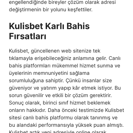
engellendiğinde bireyler çözüm olarak adresi
değiştirmenin bir yolunu keşfettiler.
Kulisbet Karlı Bahis
Fırsatları
Kulisbet, güncellenen web sitenize tek
tıklamayla erişebileceğiniz anlamına gelir. Canlı
bahis platformları mükemmel hizmet sunma ve
üyelerinin memnuniyetini sağlama
sorumluluğuna sahiptir. Çünkü insanlar size
güveniyor ve yatırım yapıp kâr etmek istiyor. Bu
sorun güvenilir ve etkili bir çözüm gerektirir.
Sonuç olarak, birinci sınıf hizmet beklemek
onların hakkıdır. Daha önceki testimizde Kulisbet
sitesi canlı bahis platformu olarak tanınmış ve
bu alandaki performansıyla yüksek puan almıştı.
Kulisbet artık yeni adresiyle online olarak