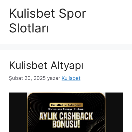
Kulisbet Spor
Slotları
Kulisbet Altyapı
Şubat 20, 2025
yazar
Kulisbet