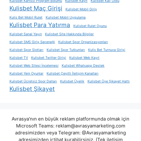
Kulisbet Kartsız Program Bölümü
Kulisbet Kayıt
Kulisbet Kaç Oldu
Kulisbet Maç Girişi
Kulisbet Mobil Giriş
Kulis Bet Mobil Rulet
Kulisbet Mobil Uygulama
Kulisbet Para Yatırma
Kulisbet Rulet Oyunu
Kulisbet Sanal Yayın
Kulisbet Site Hakkında Bilgiler
Kulisbet SMS Giriş Seçeneği
Kulisbet Spor Organizasyonları
Kulisbet Spor Slotları
Kulisbet Spor Tutkunları
Kulis Bet Turnuva Girişi
Kulisbet TV
Kulisbet Twitter Girişi
Kulisbet Web Kayıt
Kulisbet Web Sitesi İncelemesi
Kulisbet Whatsapp Destek
Kulisbet Yeni Oyunlar
Kulisbet Çeşitli İletişim Kanalları
Kulisbet Ücretsiz Spor Dalları
Kulisbet Üyelik
Kulisbet Üye Şikayet Hattı
Kulisbet Şikayet
Avrasya'nın en büyük reklam platformunda olmak için
Microsoft Teams:
reklam@avrasyamarketing.com
adresimizden veya Telegram: @Avrasyamarketing
adresimizden irtibat kurabilirsiniz. (Tek iletişim