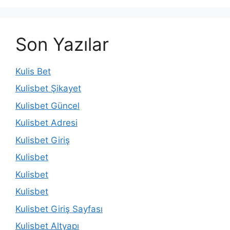
Son Yazılar
Kulis Bet
Kulisbet Şikayet
Kulisbet Güncel
Kulisbet Adresi
Kulisbet Giriş
Kulisbet
Kulisbet
Kulisbet
Kulisbet Giriş Sayfası
Kulisbet Altyapı