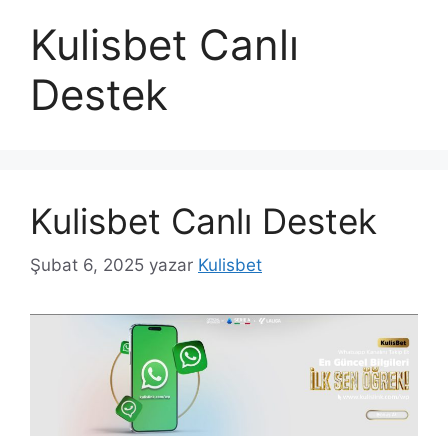
Kulisbet Canlı
Destek
Kulisbet Canlı Destek
Şubat 6, 2025
yazar
Kulisbet