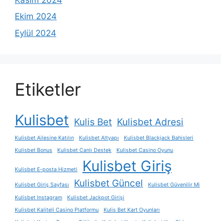
Ekim 2024
Eylül 2024
Etiketler
Kulisbet
Kulis Bet
Kulisbet Adresi
Kulisbet Ailesine Katılın
Kulisbet Altyapı
Kulisbet Blackjack Bahisleri
Kulisbet Bonus
Kulisbet Canlı Destek
Kulisbet Casino Oyunu
Kulisbet Giriş
Kulisbet E-posta Hizmeti
Kulisbet Güncel
Kulisbet Giriş Sayfası
Kulisbet Güvenilir Mi
Kulisbet Instagram
Kulisbet Jackpot Girişi
Kulisbet Kaliteli Casino Platformu
Kulis Bet Kart Oyunları