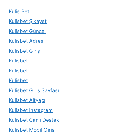
Kulis Bet
Kulisbet Şikayet
Kulisbet Güncel
Kulisbet Adresi
Kulisbet Giriş
Kulisbet
Kulisbet
Kulisbet
Kulisbet Giriş Sayfası
Kulisbet Altyapı
Kulisbet Instagram
Kulisbet Canlı Destek
Kulisbet Mobil Giriş