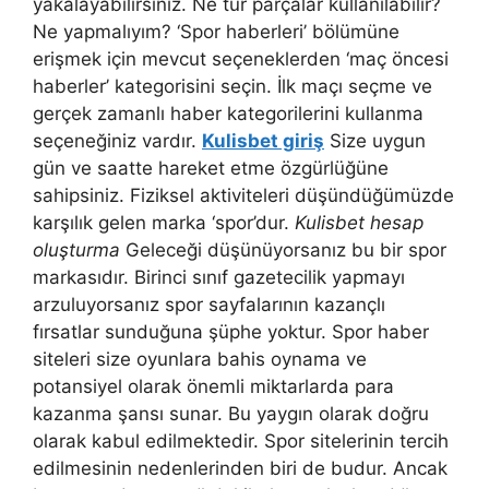
yakalayabilirsiniz. Ne tür parçalar kullanılabilir?
Ne yapmalıyım? ‘Spor haberleri’ bölümüne
erişmek için mevcut seçeneklerden ‘maç öncesi
haberler’ kategorisini seçin. İlk maçı seçme ve
gerçek zamanlı haber kategorilerini kullanma
seçeneğiniz vardır.
Kulisbet giriş
Size uygun
gün ve saatte hareket etme özgürlüğüne
sahipsiniz. Fiziksel aktiviteleri düşündüğümüzde
karşılık gelen marka ‘spor’dur.
Kulisbet hesap
oluşturma
Geleceği düşünüyorsanız bu bir spor
markasıdır. Birinci sınıf gazetecilik yapmayı
arzuluyorsanız spor sayfalarının kazançlı
fırsatlar sunduğuna şüphe yoktur. Spor haber
siteleri size oyunlara bahis oynama ve
potansiyel olarak önemli miktarlarda para
kazanma şansı sunar. Bu yaygın olarak doğru
olarak kabul edilmektedir. Spor sitelerinin tercih
edilmesinin nedenlerinden biri de budur. Ancak