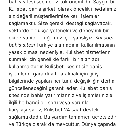
bahis sitesi seçmeniz çok önemlidir. Saygın bir
Kulisbet bahis şirketi olarak öncelikli hedefimiz
siz değerli müşterilerimize karlı işlemler
sağlamaktır. Size gerekli desteği sağlayacak,
sektörde oldukça yetenekli ve deneyimli bir
ekibe sahip olduğumuz için şanslıyız.
Kulisbet
bahis sitesi
Türkiye alan adının kullanılmasının
yasak olması nedeniyle, Kulisbet hizmetlerini
sunmak için genellikle farklı bir alan adı
kullanmaktadır. Kulisbet, kesintisiz bahis
işlemlerini garanti altına almak için giriş
bilgilerinde yapılan her türlü değişikliğin derhal
güncelleneceğini garanti eder. Kulisbet bahis
sitesinde bahis yatırımlarınız ve işlemlerinizle
ilgili herhangi bir soru veya sorunla
karşılaşırsanız, Kulisbet 24 saat destek
sağlamaktadır. Bu yardım tamamen ücretsizdir
ve Türkçe olarak da mevcuttur. Dünya çapında