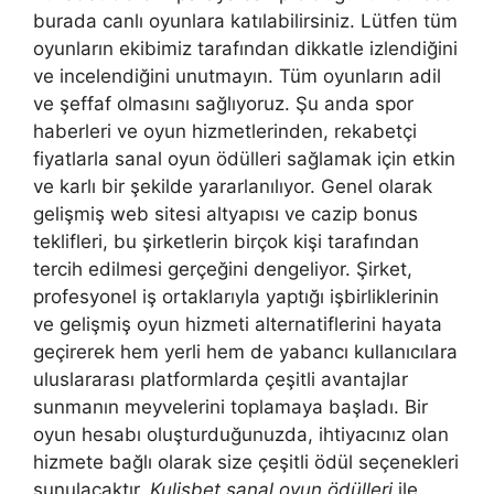
burada canlı oyunlara katılabilirsiniz. Lütfen tüm
oyunların ekibimiz tarafından dikkatle izlendiğini
ve incelendiğini unutmayın. Tüm oyunların adil
ve şeffaf olmasını sağlıyoruz. Şu anda spor
haberleri ve oyun hizmetlerinden, rekabetçi
fiyatlarla sanal oyun ödülleri sağlamak için etkin
ve karlı bir şekilde yararlanılıyor. Genel olarak
gelişmiş web sitesi altyapısı ve cazip bonus
teklifleri, bu şirketlerin birçok kişi tarafından
tercih edilmesi gerçeğini dengeliyor. Şirket,
profesyonel iş ortaklarıyla yaptığı işbirliklerinin
ve gelişmiş oyun hizmeti alternatiflerini hayata
geçirerek hem yerli hem de yabancı kullanıcılara
uluslararası platformlarda çeşitli avantajlar
sunmanın meyvelerini toplamaya başladı. Bir
oyun hesabı oluşturduğunuzda, ihtiyacınız olan
hizmete bağlı olarak size çeşitli ödül seçenekleri
sunulacaktır.
Kulisbet sanal oyun ödülleri
ile