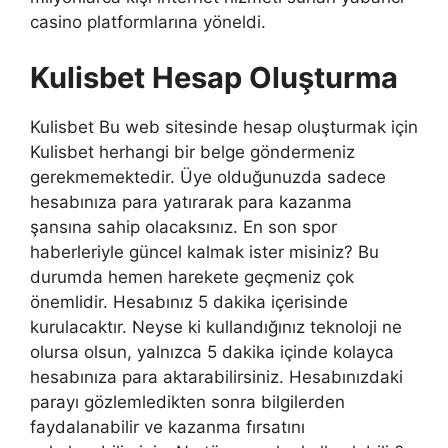
casino platformlarına yöneldi.
Kulisbet Hesap Oluşturma
Kulisbet Bu web sitesinde hesap oluşturmak için
Kulisbet herhangi bir belge göndermeniz
gerekmemektedir. Üye olduğunuzda sadece
hesabınıza para yatırarak para kazanma
şansına sahip olacaksınız. En son spor
haberleriyle güncel kalmak ister misiniz? Bu
durumda hemen harekete geçmeniz çok
önemlidir. Hesabınız 5 dakika içerisinde
kurulacaktır. Neyse ki kullandığınız teknoloji ne
olursa olsun, yalnızca 5 dakika içinde kolayca
hesabınıza para aktarabilirsiniz. Hesabınızdaki
parayı gözlemledikten sonra bilgilerden
faydalanabilir ve kazanma fırsatını