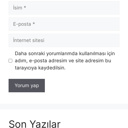
İsim
E-
posta
İnternet
sitesi
Daha sonraki yorumlarımda kullanılması için
adım, e-posta adresim ve site adresim bu
tarayıcıya kaydedilsin.
Son Yazılar