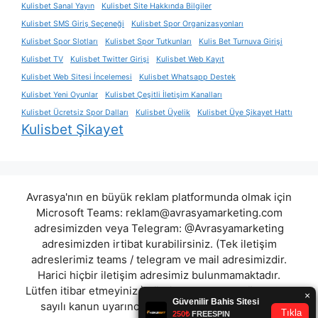
Kulisbet Sanal Yayın
Kulisbet Site Hakkında Bilgiler
Kulisbet SMS Giriş Seçeneği
Kulisbet Spor Organizasyonları
Kulisbet Spor Slotları
Kulisbet Spor Tutkunları
Kulis Bet Turnuva Girişi
Kulisbet TV
Kulisbet Twitter Girişi
Kulisbet Web Kayıt
Kulisbet Web Sitesi İncelemesi
Kulisbet Whatsapp Destek
Kulisbet Yeni Oyunlar
Kulisbet Çeşitli İletişim Kanalları
Kulisbet Ücretsiz Spor Dalları
Kulisbet Üyelik
Kulisbet Üye Şikayet Hattı
Kulisbet Şikayet
Avrasya'nın en büyük reklam platformunda olmak için
Microsoft Teams:
reklam@avrasyamarketing.com
adresimizden veya Telegram: @Avrasyamarketing
adresimizden irtibat kurabilirsiniz. (Tek iletişim
adreslerimiz teams / telegram ve mail adresimizdir.
Harici hiçbir iletişim adresimiz bulunmamaktadır.
Lütfen itibar etmeyiniz.) Türkiye yasalarına göre 7258
sayılı kanun uyarınca yasa dışı bahis oynamanın