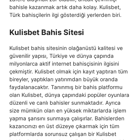
bahisle kazanmak artık daha kolay. Kulisbet,
Türk bahisçilerin ilgi gösterdiği yerlerden biri.
Kulisbet Bahis Sitesi
Kulisbet bahis sitesinin olağanüstü kalitesi ve
güvenilir yapısı, Türkiye ve dünya çapında
milyonlarca aktif internet bahisçisinin ilgisini
çekmiştir. Kulisbet olmak için kayıt yaptıran tüm
bireyler, yaptıkları yatırımdan büyük oranda
faydalanacaktır. Tanınmış bir bahis platformu
olan Kulisbet, dünya çapındaki popüler oyunlara
düzenli ve canlı bahisler sunmaktadır. Ayrıca
size mümkün olan en yüksek miktarlarda işlem
yapma şansını sunmaya çalışırlar. Bahislerden
kazancınızı en üst düzeye çıkarmak için tüm
platformlarda sorunsuz çalışan bir Kulisbet