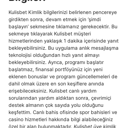
Kulisbet Kimlik bilgilerinizi belirlenen pencereye
girdikten sonra, devam etmek için ‘şimdi
başlayın’ sekmesine tıklamanız gerekecektir. Bu
sekmeye tıklayarak Kulisbet müşteri
hizmetlerinden yaklaşık 1 dakika içerisinde yanıt
bekleyebilirsiniz. Bu uygulama anlık mesajlaşma
teknolojisi olduğundan hızlı yanıt almayı
bekleyebilirsiniz. Ayrıca, programı başlatır
başlatmaz, finansal portföyünüz için yeni
eklenen bonuslar ve program güncellemeleri de
dahil olmak üzere en son keşiflere anında
erişebileceksiniz. Kulisbet canlı yardım
sorularından yardım aldıktan sonra, çevrimiçi
destek almanın çok sayıda yolu olduğunu
keşfettim. Canlı bahis ofisinde spor bahisleri ve
casino hizmetleri hakkında bilgi alabileceğiniz
özel bir alan bulunmaktadır.
Kulisbet üye kimlik