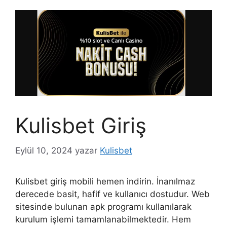
Kulisbet Giriş
Eylül 10, 2024
yazar
Kulisbet
Kulisbet giriş mobili hemen indirin. İnanılmaz
derecede basit, hafif ve kullanıcı dostudur. Web
sitesinde bulunan apk programı kullanılarak
kurulum işlemi tamamlanabilmektedir. Hem