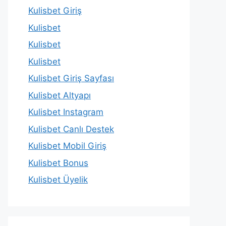
Kulisbet Giriş
Kulisbet
Kulisbet
Kulisbet
Kulisbet Giriş Sayfası
Kulisbet Altyapı
Kulisbet Instagram
Kulisbet Canlı Destek
Kulisbet Mobil Giriş
Kulisbet Bonus
Kulisbet Üyelik