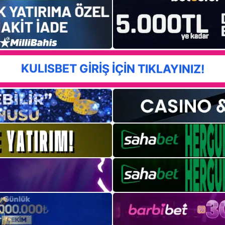
KULISBET GİRİŞ İÇİN TIKLAYINIZ!