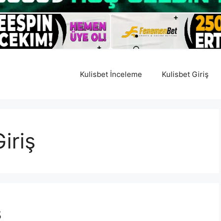
Kulisbet İnceleme
Kulisbet Giriş
iriş
ş