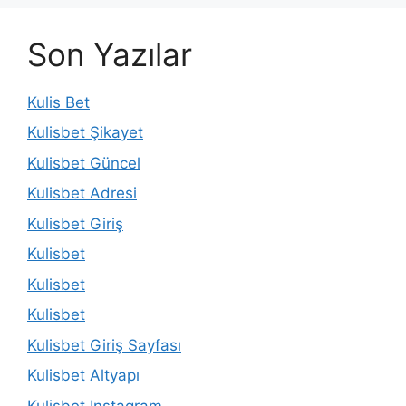
Son Yazılar
Kulis Bet
Kulisbet Şikayet
Kulisbet Güncel
Kulisbet Adresi
Kulisbet Giriş
Kulisbet
Kulisbet
Kulisbet
Kulisbet Giriş Sayfası
Kulisbet Altyapı
Kulisbet Instagram