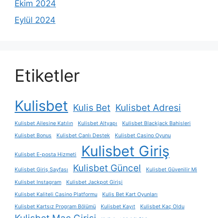
Ekim 2024
Eylül 2024
Etiketler
Kulisbet
Kulis Bet
Kulisbet Adresi
Kulisbet Ailesine Katılın
Kulisbet Altyapı
Kulisbet Blackjack Bahisleri
Kulisbet Bonus
Kulisbet Canlı Destek
Kulisbet Casino Oyunu
Kulisbet Giriş
Kulisbet E-posta Hizmeti
Kulisbet Güncel
Kulisbet Giriş Sayfası
Kulisbet Güvenilir Mi
Kulisbet Instagram
Kulisbet Jackpot Girişi
Kulisbet Kaliteli Casino Platformu
Kulis Bet Kart Oyunları
Kulisbet Kartsız Program Bölümü
Kulisbet Kayıt
Kulisbet Kaç Oldu