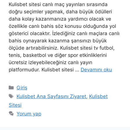
Kulisbet sitesi canlı maç yayınları sırasında
doğru seçimler yapmak, daha büyük ödülleri
daha kolay kazanmanıza yardımcı olacak ve
özellikle canlı bahis söz konusu olduğunda yol
gösterici olacaktır. İzlediğiniz canlı maçlara canlı
bahis oynayarak kazanma şansınızı büyük
ölçüde artırabilirsiniz. Kulisbet sitesi tv futbol, ​​
tenis, basketbol ve diğer spor etkinliklerini
ücretsiz izleyebileceğiniz canlı yayın
platformudur. Kulisbet sitesi …
Devamını oku
Kategoriler
Giriş
Etiketler
Kulisbet Ana Sayfasını Ziyaret
,
Kulisbet
Sitesi
Yorum yap