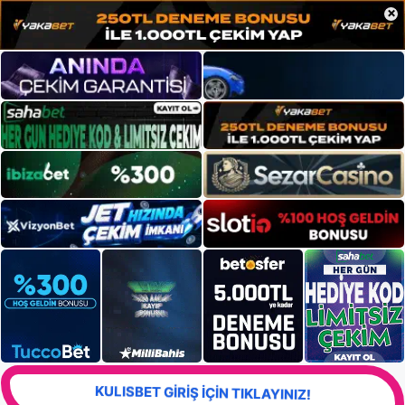
×
KULISBET GİRİŞ İÇİN TIKLAYINIZ!